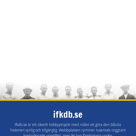
ifkdb.se
ifkdb.se är ett ideellt hobbyprojekt med målet att göra den blåvita
historien synlig och tillgänglig. Webbplatsen rymmer tusentals noggrant
kontrollerade uppgifter, men fel kan förekomma under