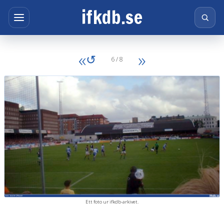
ifkdb.se
«
»
↺
6 / 8
Ett foto ur ifkdb-arkivet.